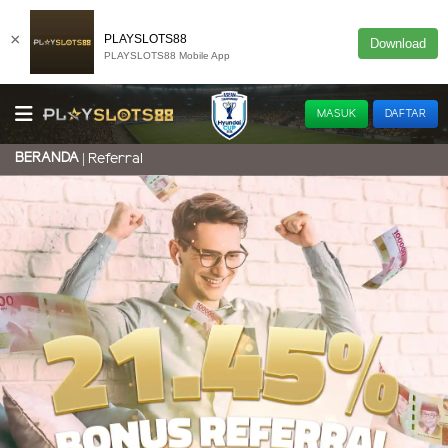
×
PLAYSLOTS88
Download
PLAYSLOTS88 Mobile App
MASUK
DAFTAR
BERANDA
Referral