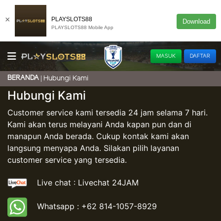
×
PLAYSLOTS88
Download
PLAYSLOTS88 Mobile App
MASUK
DAFTAR
BERANDA
Hubungi Kami
Hubungi Kami
Customer service kami tersedia 24 jam selama 7 hari.
Kami akan terus melayani Anda kapan pun dan di
manapun Anda berada. Cukup kontak kami akan
langsung menyapa Anda. Silakan pilih layanan
customer service yang tersedia.
Live chat : Livechat 24JAM
Whatsapp : +62 814-1057-8929