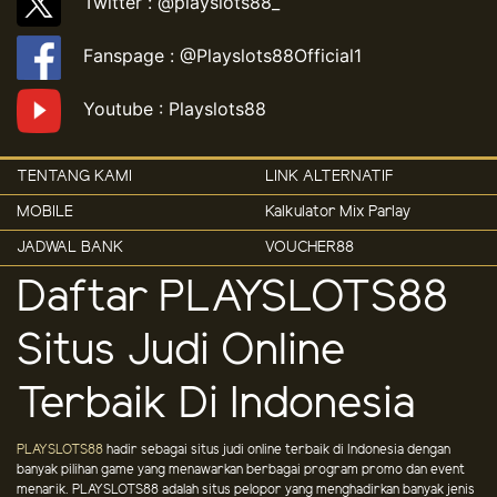
Twitter : @playslots88_
Fanspage : @Playslots88Official1
Youtube : Playslots88
TENTANG KAMI
LINK ALTERNATIF
MOBILE
Kalkulator Mix Parlay
JADWAL BANK
VOUCHER88
Daftar PLAYSLOTS88
Situs Judi Online
Terbaik Di Indonesia
PLAYSLOTS88
hadir sebagai situs judi online terbaik di Indonesia dengan
banyak pilihan game yang menawarkan berbagai program promo dan event
menarik. PLAYSLOTS88 adalah situs pelopor yang menghadirkan banyak jenis