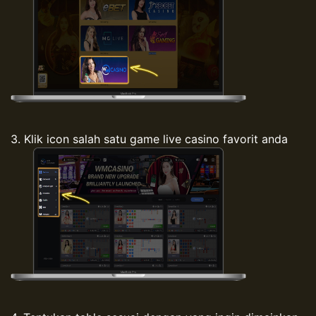
3. Klik icon salah satu game live casino favorit anda