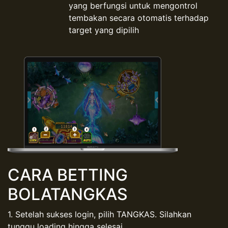
yang berfungsi untuk mengontrol
tembakan secara otomatis terhadap
target yang dipilih
CARA BETTING
BOLATANGKAS
1. Setelah sukses login, pilih TANGKAS. Silahkan
tunggu loading hingga selesai