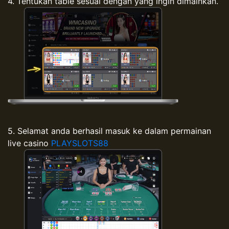
4. Tentukan table sesuai dengan yang ingin dimainkan.
5. Selamat anda berhasil masuk ke dalam permainan
live casino
PLAYSLOTS88