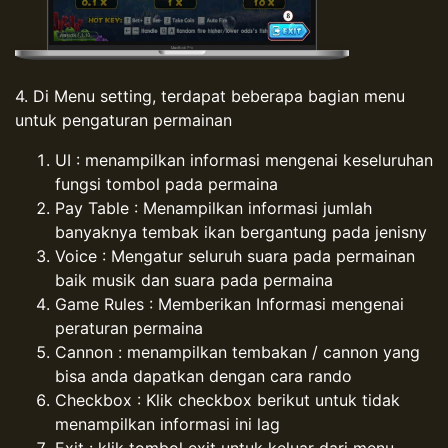
4. Di Menu setting, terdapat beberapa bagian menu
untuk pengaturan permainan
UI : menampilkan informasi mengenai keseluruhan
fungsi tombol pada permaina
Pay Table : Menampilkan informasi jumlah
banyaknya tembak ikan bergantung pada jenisny
Voice : Mengatur seluruh suara pada permainan
baik musik dan suara pada permaina
Game Rules : Memberikan Informasi mengenai
peraturan permaina
Cannon : menampilkan tembakan / cannon yang
bisa anda dapatkan dengan cara rando
Checkbox : Klik checkbox berikut untuk tidak
menampilkan informasi ini lag
Exit : klik tombol exit untuk keluar dari menu