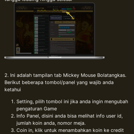
2. Ini adalah tampilan tab Mickey Mouse Bolatangkas.
Berikut beberapa tombol/panel yang wajib anda
ketahui
Setting, pilih tombol ini jika anda ingin mengubah
pengaturan Game
Info Panel, disini anda bisa melihat info user id,
jumlah koin anda, nomor meja.
Coin in, klik untuk menambahkan koin ke credit