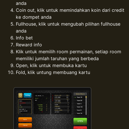
anda
Coin out, klik untuk memindahkan koin dari credit
ke dompet anda
Fullhouse, klik untuk mengubah pilihan fullhouse
anda
Info bet
Reward info
Klik untuk memilih room permainan, setiap room
memiliki jumlah taruhan yang berbeda
Open, klik untuk membuka kartu
Fold, klik untung membuang kartu