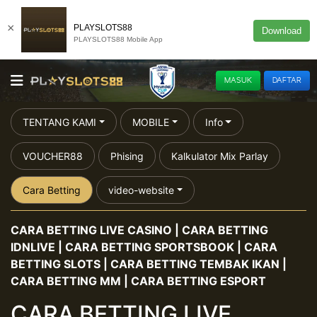
×
PLAYSLOTS88
Download
PLAYSLOTS88 Mobile App
MASUK
DAFTAR
TENTANG KAMI
MOBILE
Info
VOUCHER88
Phising
Kalkulator Mix Parlay
Cara Betting
video-website
CARA BETTING LIVE CASINO | CARA BETTING
IDNLIVE | CARA BETTING SPORTSBOOK | CARA
BETTING SLOTS | CARA BETTING TEMBAK IKAN |
CARA BETTING MM | CARA BETTING ESPORT
CARA BETTING LIVE