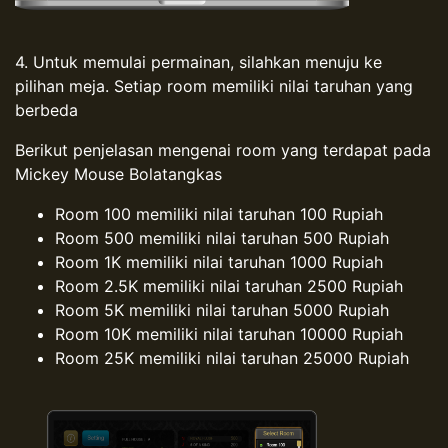
4. Untuk memulai permainan, silahkan menuju ke
pilihan meja. Setiap room memiliki nilai taruhan yang
berbeda
Berikut penjelasan mengenai room yang terdapat pada
Mickey Mouse Bolatangkas
Room 100 memiliki nilai taruhan 100 Rupiah
Room 500 memiliki nilai taruhan 500 Rupiah
Room 1K memiliki nilai taruhan 1000 Rupiah
Room 2.5K memiliki nilai taruhan 2500 Rupiah
Room 5K memiliki nilai taruhan 5000 Rupiah
Room 10K memiliki nilai taruhan 10000 Rupiah
Room 25K memiliki nilai taruhan 25000 Rupiah