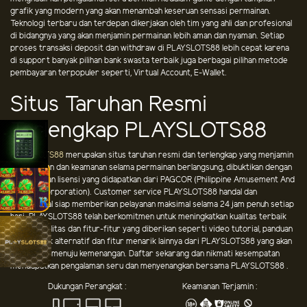
grafik yang modern yang akan menambah keseruan sensasi permainan.
Teknologi terbaru dan terdepan dikerjakan oleh tim yang ahli dan profesional
di bidangnya yang akan menjamin permainan lebih aman dan nyaman. Setiap
proses transaksi deposit dan withdraw di PLAYSLOTS88 lebih cepat karena
di support banyak pilihan bank swasta terbaik juga berbagai pilihan metode
pembayaran terpopuler seperti, Virtual Account, E-Wallet.
Situs Taruhan Resmi
Terlengkap PLAYSLOTS88
PLAYSLOTS88
merupakan situs taruhan resmi dan terlengkap yang menjamin
kenyamanan dan keamanan selama permainan berlangsung, dibuktikan dengan
legalitas dan lisensi yang didapatkan dari PAGCOR (Philippine Amusement And
Gaming Corporation). Customer service PLAYSLOTS88 handal dan
profesional siap memberikan pelayanan maksimal selama 24 jam penuh setiap
hari. PLAYSLOTS88 telah berkomitmen untuk meningkatkan kualitas terbaik
melalui fasilitas dan fitur-fitur yang diberikan seperti video tutorial, panduan
betting, link alternatif dan fitur menarik lainnya dari PLAYSLOTS88 yang akan
membantu menuju kemenangan. Daftar sekarang dan nikmati kesempatan
mendapatkan pengalaman seru dan menyenangkan bersama PLAYSLOTS88 .
Dukungan Perangkat :
Keamanan Terjamin :