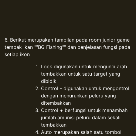
6. Berikut merupakan tampilan pada room junior game
tembak ikan ""BG Fishing"" dan penjelasan fungsi pada
setiap ikon
Lock digunakan untuk mengunci arah
tembakkan untuk satu target yang
dibidik
Control - digunakan untuk mengontrol
dengan menurunkan peluru yang
ditembakkan
Control + berfungsi untuk menambah
jumlah amunisi peluru dalam sekali
tembakkan
Auto merupakan salah satu tombol