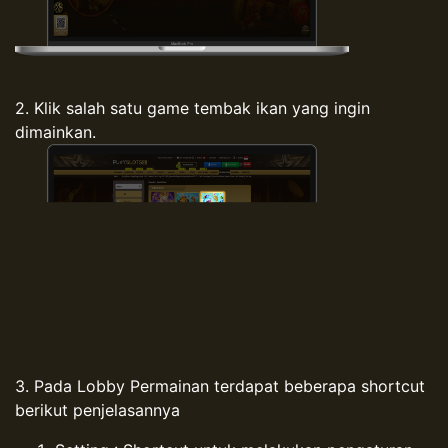
2. Klik salah satu game tembak ikan yang ingin
dimainkan.
3. Pada Lobby Permainan terdapat beberapa shortcut
berikut penjelasannya