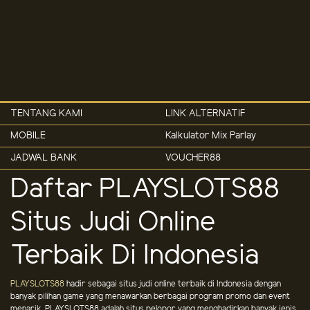
TENTANG KAMI
LINK ALTERNATIF
MOBILE
Kalkulator Mix Parlay
JADWAL BANK
VOUCHER88
Daftar PLAYSLOTS88
Situs Judi Online
Terbaik Di Indonesia
PLAYSLOTS88
hadir sebagai situs judi online terbaik di Indonesia dengan
banyak pilihan game yang menawarkan berbagai program promo dan event
menarik. PLAYSLOTS88 adalah situs pelopor yang menghadirkan banyak jenis