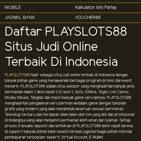
MOBILE
Kalkulator Mix Parlay
JADWAL BANK
VOUCHER88
Daftar PLAYSLOTS88
Situs Judi Online
Terbaik Di Indonesia
PLAYSLOTS88
hadir sebagai situs judi online terbaik di Indonesia dengan
banyak pilihan game yang menawarkan berbagai program promo dan event
menarik. PLAYSLOTS88 adalah situs pelopor yang menghadirkan banyak jenis
permainan dalam 1 akun seperti E-sport, Slots, IDNlive, Togel, Live Casino,
Mickey Mouse, Tangkas dan masih banyak game seru lainnya. PLAYSLOTS88
menghadirkan pengalaman seru bermain kedalam game dengan tampilan
grafik yang modern yang akan menambah keseruan sensasi permainan.
Teknologi terbaru dan terdepan dikerjakan oleh tim yang ahli dan profesional
di bidangnya yang akan menjamin permainan lebih aman dan nyaman. Setiap
proses transaksi deposit dan withdraw di PLAYSLOTS88 lebih cepat karena
di support banyak pilihan bank swasta terbaik juga berbagai pilihan metode
pembayaran terpopuler seperti, Virtual Account, E-Wallet.