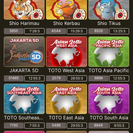
Shio Harimau
Shio Kerbau
Shio Tikus
5850
4044
8526
7:26:2
15:26:2
13:25:2
JAKARTA 5D
TOTO West Asia
TOTO Asia Pacific
51665
2079
6899
12:55:2
28:55:2
12:55:2
TOTO Southeast Asia
TOTO East Asia
TOTO South Asia
7192
5486
8846
7:55:2
29:55:2
9:55:2