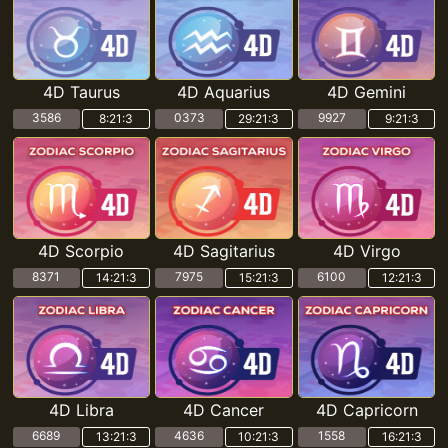
4D Taurus
4D Aquarius
4D Gemini
3586
0373
9927
8:21:2
29:21:2
9:21:2
4D Scorpio
4D Sagitarius
4D Virgo
8371
7975
6100
14:21:2
15:21:2
12:21:2
4D Libra
4D Cancer
4D Capricorn
6689
4636
1558
13:21:2
10:21:2
16:21:2