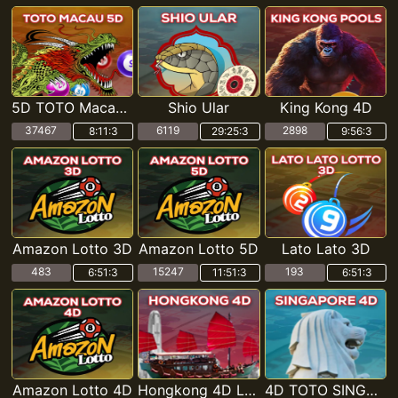
5D TOTO Macau POOLS
Shio Ular
King Kong 4D
37467
6119
2898
8:11:2
29:25:2
9:56:2
Amazon Lotto 3D
Amazon Lotto 5D
Lato Lato 3D
483
15247
193
6:51:2
11:51:2
6:51:2
Amazon Lotto 4D
Hongkong 4D Lotto
4D TOTO SINGAPORE POOLS