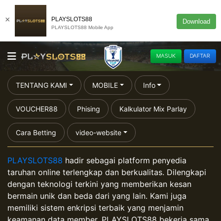
×
PLAYSLOTS88
Download
PLAYSLOTS88 Mobile App
MASUK
DAFTAR
TENTANG KAMI
MOBILE
Info
VOUCHER88
Phising
Kalkulator Mix Parlay
Cara Betting
video-website
PLAYSLOTS88
hadir sebagai platform penyedia
taruhan online terlengkap dan berkualitas. Dilengkapi
dengan teknologi terkini yang memberikan kesan
bermain unik dan beda dari yang lain. Kami juga
memiliki sistem enkripsi terbaik yang menjamin
keamanan data member. PLAYSLOTS88 bekerja sama