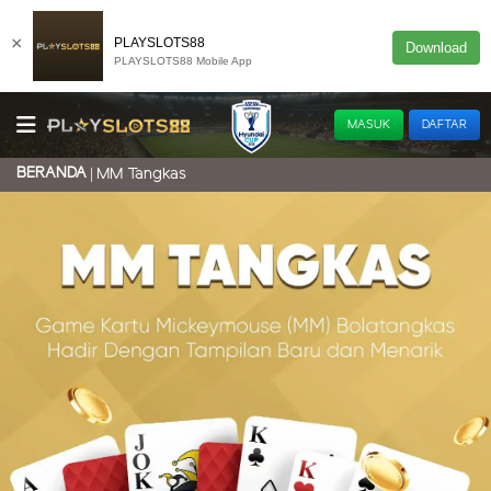
×
PLAYSLOTS88
Download
PLAYSLOTS88 Mobile App
MASUK
DAFTAR
BERANDA
MM Tangkas